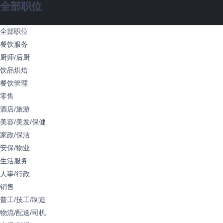
全部职位
全部职位
餐饮服务
厨师/后厨
饮品烘焙
餐饮管理
零售
酒店/旅游
美容/美发/保健
家政/保洁
安保/物业
生活服务
人事/行政
销售
普工/技工/制造
物流/配送/司机