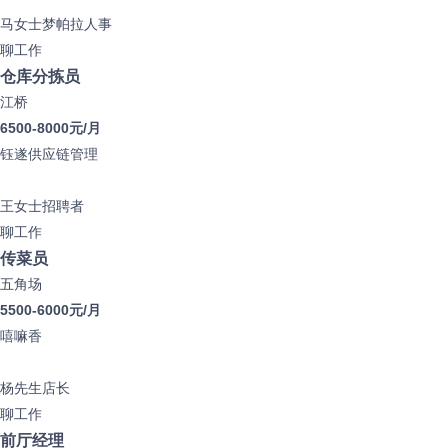
马女士
梦帕拉人事
聊工作
仓库分拣员
江桥
6500-8000元/月
钰遂供应链管理
王女士
招聘者
聊工作
传菜员
五角场
5500-6000元/月
嘻嘛香
杨先生
店长
聊工作
前厅经理