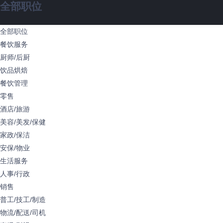
全部职位
全部职位
餐饮服务
厨师/后厨
饮品烘焙
餐饮管理
零售
酒店/旅游
美容/美发/保健
家政/保洁
安保/物业
生活服务
人事/行政
销售
普工/技工/制造
物流/配送/司机