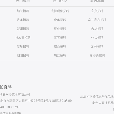
热门城市
热门职位
周边城市
韶关招聘
克拉玛依招聘
宜兴招聘
丹东招聘
金华招聘
乌兰察布招聘
贺州招聘
绥化招聘
吉林招聘
神农架招聘
莱芜招聘
包头招聘
新星招聘
烟台招聘
池州招聘
朝阳招聘
怒江招聘
嘉峪关招聘
长直聘
博睿网络技术有限公司
违法和不良信息举报电话： 4
 北京市朝阳区太阳宫中路16号院1号楼18层1801内09
老年人直连热线： 4
00 183 2799
工作
良信息举报邮箱