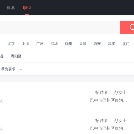
资讯
职位
国
北京
上海
广州
深圳
杭州
天津
西安
武汉
厦门
县
恩阳区
招聘者
彭女士
巴中市巴州区红河...
人
招聘者
彭女士
巴中市巴州区红河...
人