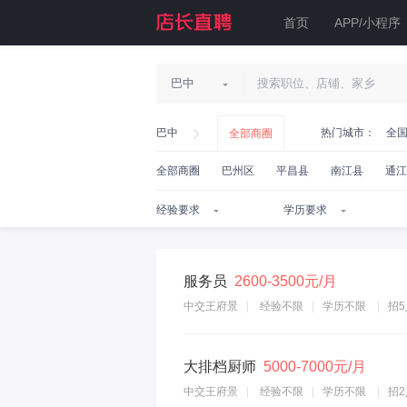
首页
APP/小程序
巴中
巴中
热门城市：
全
全部商圈
全部商圈
巴州区
平昌县
南江县
通江
服务员
2600-3500元/月
中交王府景
经验不限
学历不限
招5
大排档厨师
5000-7000元/月
中交王府景
经验不限
学历不限
招2