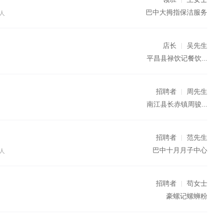
巴中大拇指保洁服务
人
店长
吴先生
平昌县禄饮记餐饮...
招聘者
周先生
南江县长赤镇周骏...
招聘者
范先生
巴中十月月子中心
人
招聘者
苟女士
豪螺记螺蛳粉