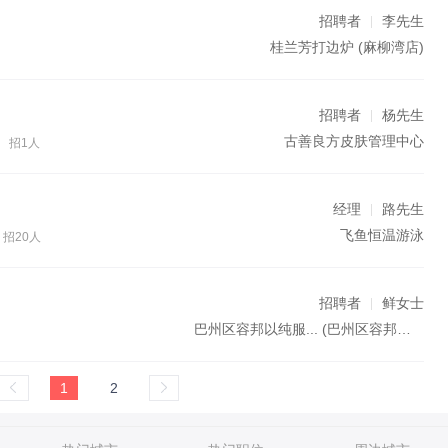
招聘者
李先生
桂兰芳打边炉
(麻柳湾店)
月
招聘者
杨先生
古善良方皮肤管理中心
招1人
经理
路先生
飞鱼恒温游泳
招20人
招聘者
鲜女士
巴州区容邦以纯服...
(巴州区容邦以纯服饰专卖店)
1
2