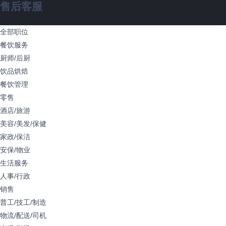
售后客服
全部职位
餐饮服务
厨师/后厨
饮品烘焙
餐饮管理
零售
酒店/旅游
美容/美发/保健
家政/保洁
安保/物业
生活服务
人事/行政
销售
普工/技工/制造
物流/配送/司机