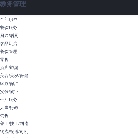
教务管理
全部职位
餐饮服务
厨师/后厨
饮品烘焙
餐饮管理
零售
酒店/旅游
美容/美发/保健
家政/保洁
安保/物业
生活服务
人事/行政
销售
普工/技工/制造
物流/配送/司机