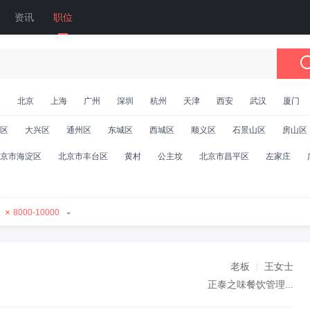
资讯
职位
国
北京
上海
广州
深圳
杭州
天津
西安
武汉
厦门
区
大兴区
通州区
东城区
西城区
顺义区
石景山区
房山区
京市海淀区
北京市丰台区
黄村
公主坟
北京市昌平区
左家庄
8000-10000
老板
王女士
正泰之味餐饮管理...