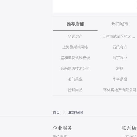
推荐店铺
热门城市
华远房产
天津市武清区骐艺美容美发店
上海聚斯顿网络
石氏奇方
盛和道花式铁板烧
浩宇置业
智融网络技术公司
雅格
茗门茶业
华科鼎盛
捞鲜尚品
环体房地产有限公司
首页
北京招聘
企业服务
联系店
职位搜索
北京华品