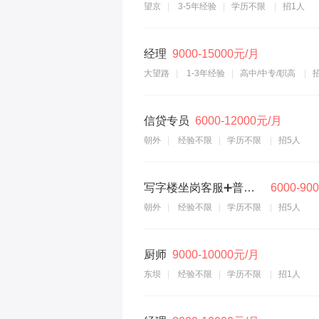
望京
3-5年经验
学历不限
招1人
经理
9000-15000元/月
大望路
1-3年经验
高中/中专/职高
信贷专员
6000-12000元/月
朝外
经验不限
学历不限
招5人
写字楼坐岗客服➕普通话标准➕到点下班
6000-90
朝外
经验不限
学历不限
招5人
厨师
9000-10000元/月
东坝
经验不限
学历不限
招1人