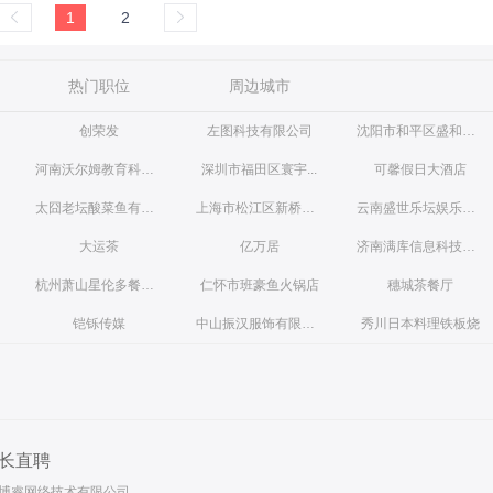
1
2
热门职位
周边城市
创荣发
左图科技有限公司
沈阳市和平区盛和道铁板烧料理店
河南沃尔姆教育科技有限公司
深圳市福田区寰宇...
可馨假日大酒店
太囧老坛酸菜鱼有范店
上海市松江区新桥镇川徽饮食店
云南盛世乐坛娱乐有限公司
大运茶
亿万居
济南满库信息科技公司
杭州萧山星伦多餐饮有限责任公司第一分公司
仁怀市班豪鱼火锅店
穗城茶餐厅
铠铄传媒
中山振汉服饰有限公司
秀川日本料理铁板烧
长直聘
博睿网络技术有限公司