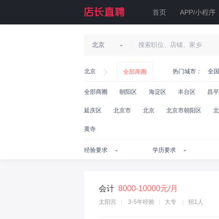
首页
APP/小程序
北京
北京
热门城市：
全
全部商圈
全部商圈
朝阳区
海淀区
丰台区
昌平
延庆区
北京市
北京
北京市朝阳区
北
黄寺
会计
8000-10000元/月
太阳宫
3-5年经验
大专
招1人