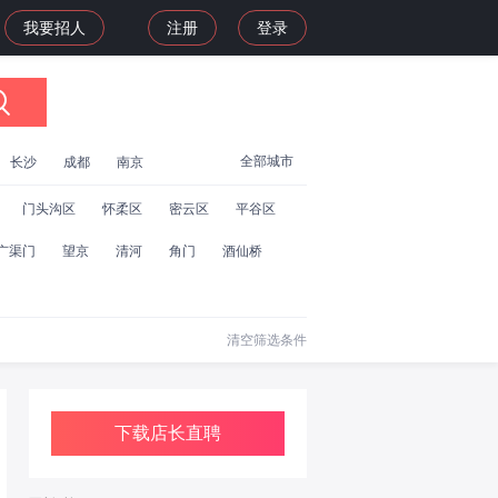
我要招人
注册
登录
全部城市
长沙
成都
南京
门头沟区
怀柔区
密云区
平谷区
广渠门
望京
清河
角门
酒仙桥
清空筛选条件
下载店长直聘