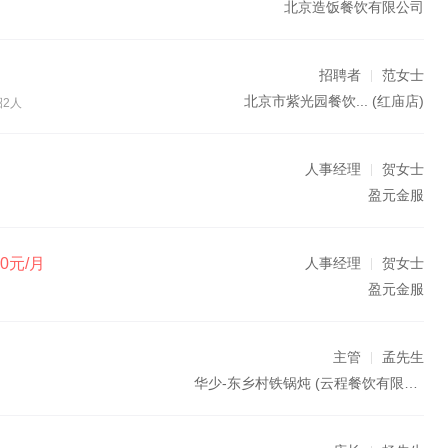
北京造饭餐饮有限公司
招聘者
范女士
北京市紫光园餐饮...
(红庙店)
招2人
人事经理
贺女士
盈元金服
00元/月
人事经理
贺女士
盈元金服
主管
孟先生
华少-东乡村铁锅炖
(云程餐饮有限公司)