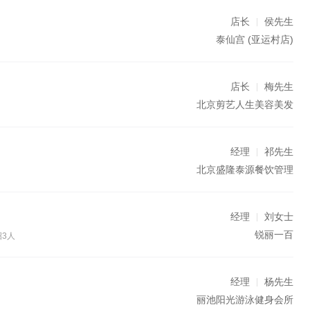
店长
侯先生
泰仙宫
(亚运村店)
店长
梅先生
北京剪艺人生美容美发
经理
祁先生
北京盛隆泰源餐饮管理
经理
刘女士
锐丽一百
招3人
经理
杨先生
丽池阳光游泳健身会所