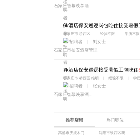
石家庄智幕映享酒...
6k酒店保安巡逻岗包吃住接受暑假
石家庄市 桥西区
经验不限
学历不
招聘者
刘女士
石家庄市柚安酒店管理
7k酒店保安巡逻接受暑假工包吃住
石家庄市 桥西区 维明
经验不限
学
招聘者
张女士
石家庄智幕映享酒...
推荐店铺
热门职位
高邮市庆虎木门经营部
沈阳市铁西区我爱...