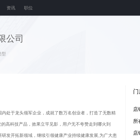
资讯
职位
限公司
类型
门
店
国内处于龙头领军企业，成就了数万名创业者，打造了无数精
所
发的高科技产品，效果立竿见影，用户无不夸赞走到哪火到
店
断研发开拓新领域，继续引领健康产业持续健康发展,为广大患