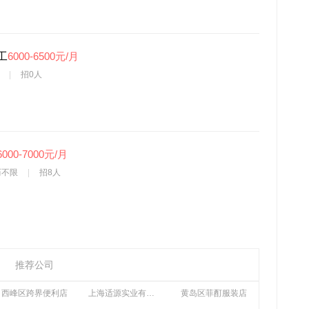
工
6000-6500元/月
限
招0人
6000-7000元/月
历不限
招8人
推荐公司
西峰区跨界便利店
上海适源实业有限公司
黄岛区菲酊服装店