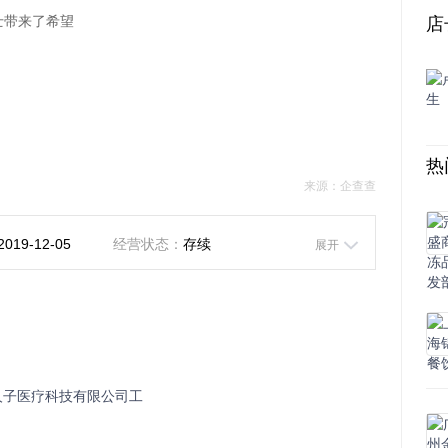
带来了希望

店
热
来源：企查查
2019-12-05
经营状态：
存续
展开
96D
街联邦东方明珠空中花园6栋1单元3—1—16