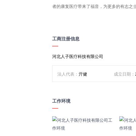
者的康复医疗带来了福音，为更多的有志之士
工商注册信息
河北人子医疗科技有限公司
法人代表：
亓健
成立日期：
企业类型：
有限责任公司（自然人独资）
所属行业：
医疗器械
工作环境
注册资本：
300万人民币
统一社会信用代码：
91130108MA0EE7K
注册地址：
河北省石家庄市裕华区翟营南大