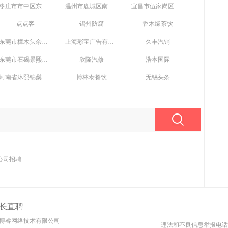
枣庄市市中区东胜家禽农民专业合作社
温州市鹿城区南汇颜轻时餐饮店
宜昌市伍家岗区夷农初品生鲜商行宝塔河店
点点客
锡州防腐
香木缘茶饮
东莞市樟木头余味鸭脖店
上海彩宝广告有限公司
久丰汽销
东莞市石碣景熙饮食店
欣隆汽修
浩本国际
河南省沐熙锦燊健康管理咨询有限公司
博林泰餐饮
无锡头条
公司招聘
长直聘
博睿网络技术有限公司
违法和不良信息举报电话： 4