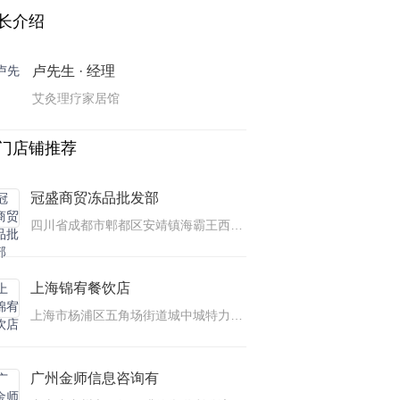
长介绍
卢先生 · 经理
艾灸理疗家居馆
门店铺推荐
冠盛商贸冻品批发部
四川省成都市郫都区安靖镇海霸王西部食品物流园区冻品区海霸王西部食品物流园区(海霸王路)
上海锦宥餐饮店
上海市杨浦区五角场街道城中城特力时尚汇
广州金师信息咨询有