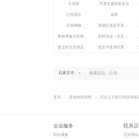
玖加壹
平度市盛源美发店
心悦酒店
成希
天雨网咖
新都区迪思齐其商贸部
新都博鑫汽车维修部
易联讯达（北京）科技有限公司怀柔第一分公司
墨宝轩文化用品商城
西安市莲湖区星智林
石家庄市
首页
其他类型招聘
河北人子医疗科技有限
企业服务
联系店
职位搜索
北京华品