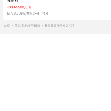
咖啡师
4000-5500元/月
绍兴兜风餐饮有限公司 · 镜湖
首页
>
美容/美发/美甲招聘
>
新昌县天什理发店招聘