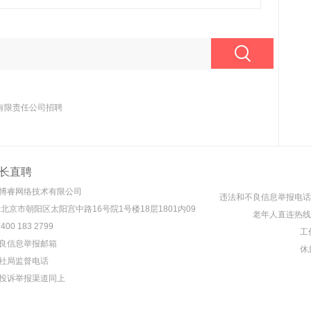
有限责任公司招聘
长直聘
博睿网络技术有限公司
违法和不良信息举报电话： 4
 北京市朝阳区太阳宫中路16号院1号楼18层1801内09
老年人直连热线： 4
00 183 2799
工作
良信息举报邮箱
休息
社局监督电话
投诉举报渠道同上