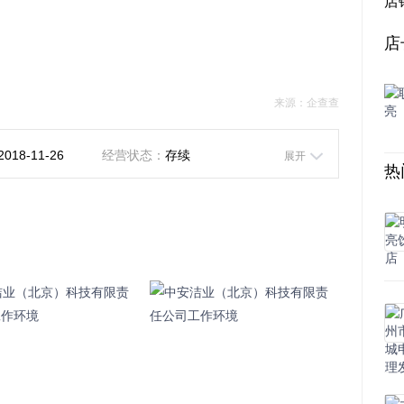
店
店
来源：企查查
2018-11-26
经营状态：
存续
展开
热
控股）
C14
18号—D3535