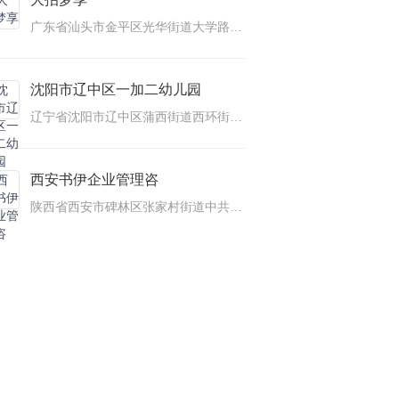
广东省汕头市金平区光华街道大学路6座
沈阳市辽中区一加二幼儿园
辽宁省沈阳市辽中区蒲西街道西环街4号一加二幼儿园(西环街)
西安书伊企业管理咨
陕西省西安市碑林区张家村街道中共碑林区纪律检查委员会西安创新设计中心大楼