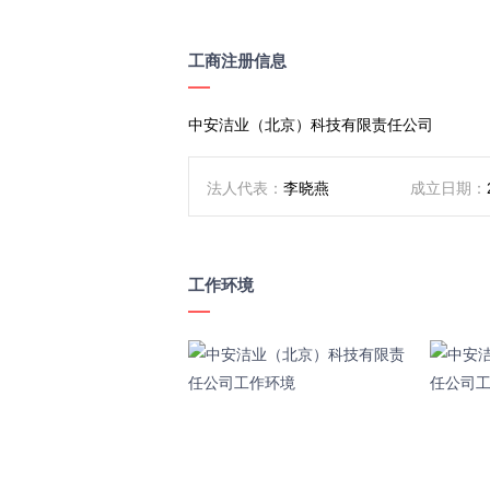
工商注册信息
中安洁业（北京）科技有限责任公司
法人代表：
李晓燕
成立日期：
企业类型：
有限责任公司（自然人投资或
所属行业：
互联网
工作环境
注册资本：
100万人民币
统一社会信用代码：
91110111MA01FRX
注册地址：
北京市房山区良乡凯旋大街建设路