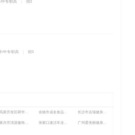
/中专/职高
招3
中/中专/职高
招3
高新开发区舜华中住普润盈德房地产中介服务部
余姚市成名食品科技有限公司
长沙市吉瑞健身服务有限公司星沙分公司
泰兴市清源服饰经营部
张家口速洁车业有限公司
广州爱美丽健身有限公司