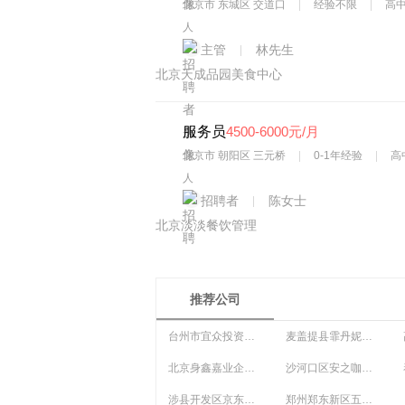
北京市 东城区 交道口
经验不限
高中
人
主管
林先生
北京天成品园美食中心
服务员
4500-6000元/月
北京市 朝阳区 三元桥
0-1年经验
高
人
招聘者
陈女士
北京淡淡餐饮管理
推荐公司
台州市宜众投资咨询有限公司
麦盖提县霏丹妮斯美容生活馆
北京身鑫嘉业企业管理咨询有限公司
沙河口区安之咖啡馆
涉县开发区京东服务中心
郑州郑东新区五味缘串串火锅店