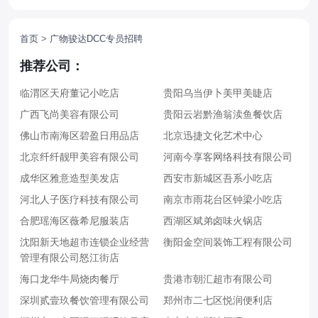
首页
>
广物骏达DCC专员招聘
推荐公司：
临渭区天府董记小吃店
贵阳乌当伊卜美甲美睫店
广西飞尚美容有限公司
贵阳云岩黔渔翁渎鱼餐饮店
佛山市南海区碧盈日用品店
北京迅捷文化艺术中心
北京纤纤靓甲美容有限公司
河南今享客网络科技有限公司
成华区雅意造型美发店
西安市新城区吾系小吃店
河北人子医疗科技有限公司
南京市雨花台区钟梁小吃店
合肥瑶海区薇希尼服装店
西湖区斌弟卤味火锅店
沈阳新天地超市连锁企业经营
衡阳金空间装饰工程有限公司
管理有限公司怒江街店
海口龙华牛局烧肉餐厅
贵港市朝汇超市有限公司
深圳贰壹玖餐饮管理有限公司
郑州市二七区悦润便利店