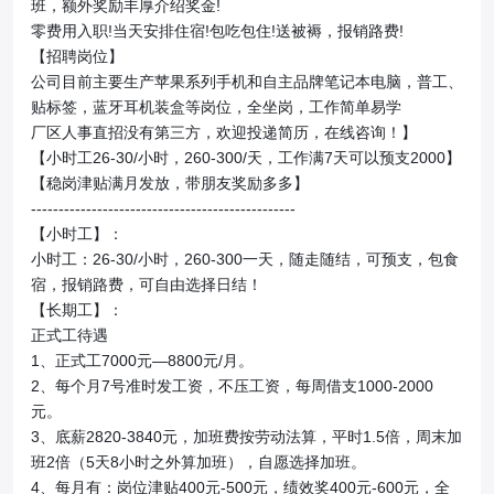
班，额外奖励丰厚介绍奖金!

零费用入职!当天安排住宿!包吃包住!送被褥，报销路费!

【招聘岗位】

公司目前主要生产苹果系列手机和自主品牌笔记本电脑，普工、
贴标签，蓝牙耳机装盒等岗位，全坐岗，工作简单易学

厂区人事直招没有第三方，欢迎投递简历，在线咨询！】

【小时工26-30/小时，260-300/天，工作满7天可以预支2000】

【稳岗津贴满月发放，带朋友奖励多多】

------------------------------------------------

【小时工】：

小时工：26-30/小时，260-300一天，随走随结，可预支，包食
宿，报销路费，可自由选择日结！

【长期工】：

正式工待遇

1、正式工7000元―8800元/月。

2、每个月7号准时发工资，不压工资，每周借支1000-2000
元。

3、底薪2820-3840元，加班费按劳动法算，平时1.5倍，周末加
班2倍（5天8小时之外算加班），自愿选择加班。

4、每月有：岗位津贴400元-500元，绩效奖400元-600元，全