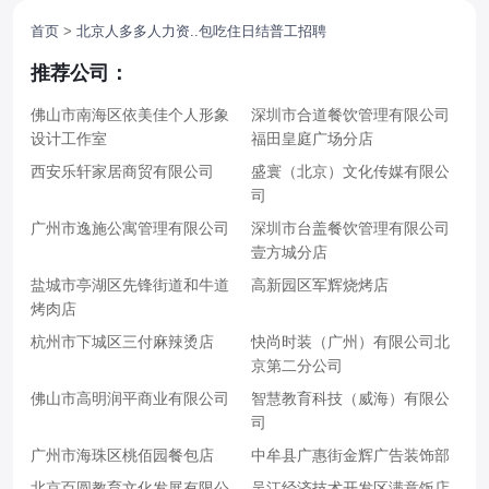
首页
>
北京人多多人力资..包吃住日结普工招聘
推荐公司：
佛山市南海区依美佳个人形象
深圳市合道餐饮管理有限公司
设计工作室
福田皇庭广场分店
西安乐轩家居商贸有限公司
盛寰（北京）文化传媒有限公
司
广州市逸施公寓管理有限公司
深圳市台盖餐饮管理有限公司
壹方城分店
盐城市亭湖区先锋街道和牛道
高新园区军辉烧烤店
烤肉店
杭州市下城区三付麻辣烫店
快尚时装（广州）有限公司北
京第二分公司
佛山市高明润平商业有限公司
智慧教育科技（威海）有限公
司
广州市海珠区桃佰园餐包店
中牟县广惠街金辉广告装饰部
北京百圆教育文化发展有限公
吴江经济技术开发区满意饭店