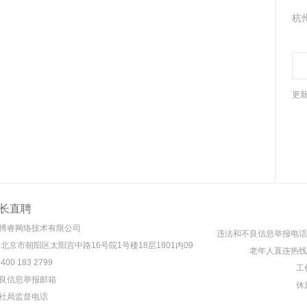
杭
更新
长直聘
博睿网络技术有限公司
违法和不良信息举报电话： 4
 北京市朝阳区太阳宫中路16号院1号楼18层1801内09
老年人直连热线： 4
00 183 2799
工作
良信息举报邮箱
休息
社局监督电话