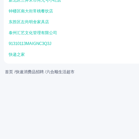
新北区三井米市何九号小吃店
钟楼区南大街常桃餐饮店
东胜区左尚明舍家具店
泰州汇艺文化管理有限公司
91310113MAIGNC3Q3J
快递之家
首页
/
快速消费品招聘
/
六合顺生活超市