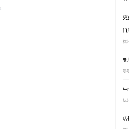
学
更
门
杭
餐
湊
牛
杭
店