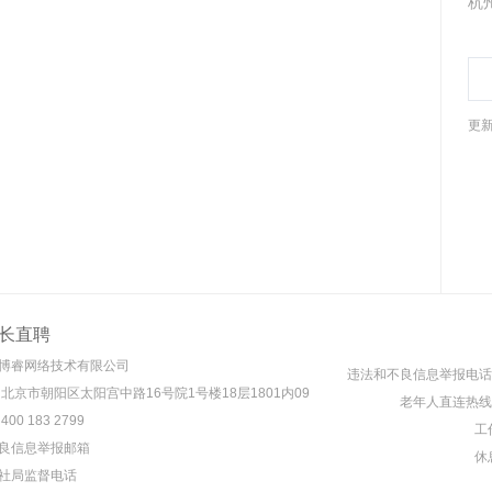
杭
更新
长直聘
博睿网络技术有限公司
违法和不良信息举报电话： 4
 北京市朝阳区太阳宫中路16号院1号楼18层1801内09
老年人直连热线： 4
00 183 2799
工作
良信息举报邮箱
休息
社局监督电话