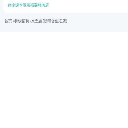
南京溧水区景福宴烤肉店
首页
/
餐饮招聘
/
京鱼盆(朝阳合生汇店)